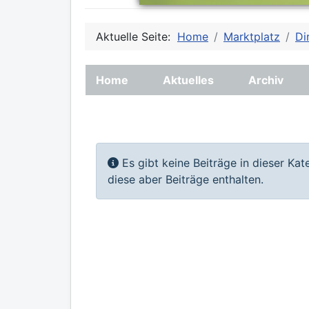
Aktuelle Seite:
Home
Marktplatz
Di
Home
Aktuelles
Archiv
Information
Es gibt keine Beiträge in dieser Ka
diese aber Beiträge enthalten.